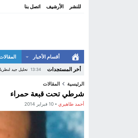
للنشر
الأرشيف
اتصل بنا
أقسام الأخبار
المقالات
أخر المستجدات
13:34
تحليل جيد لنظريا
10:45
مؤسسة محمد السادس
الرئيسية
المقالات
شرطي تحت قبعة حمراء
14:36
بودكاست AI يناقش ظاهرة نسخ الامتحانات من الإنترنيت..
أحمد طاهيري
10 فبراير 2014
13:20
مهرجان سينما الم
22:32
وزارة التربية الو
14:02
ترامب ينهي الوصاي