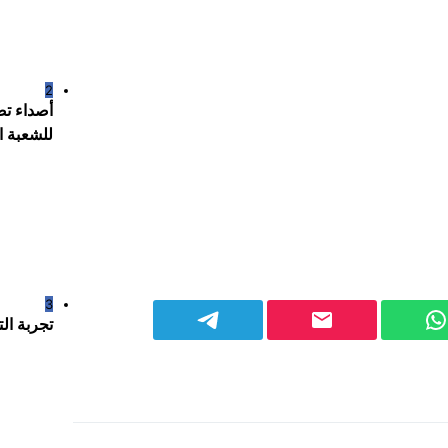
2
أصداء تص
للشعبة ا
3
تجربة ال