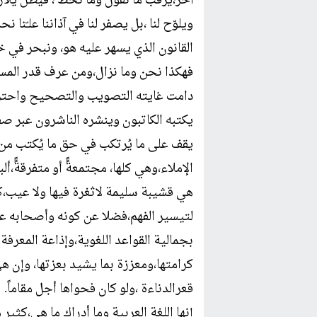
آخر،يرقب ما نقول وما نخط ، فيظل يلازم
ويلوّح لنا ،بل يصفر لنا في آذاننا علـّنا
القانون الذي يسهر عليه هو، ونبحر في 
فهكذا نحن وما نزال،ومن عرف قدر المسؤو
دامت غايته التصويب والتصحيح واحترام م
يكتبه الكاتبون وينشره الناشرون عبر ص
يقف على ما يُرتكب في حق ما يُكتب من 
الإملاء،وهي كلها، مجتمعةًً أو متفرقةًً
هي قشيبة سليمة لاثغرة فيها ولا عيب،كا
لتيسير الفهم،فضلا عن كونه وأصحابه عون
بجمالية القواعد اللغوية،وإذاعة المعرفة 
كرامتها،ومعززة بما يشيد بعزتها، وإن ه
قعرالدناءة ،ولو كان فحواها أجل مقاماً.
إنها اللغة العربية وما أدراك ما هي،كثي