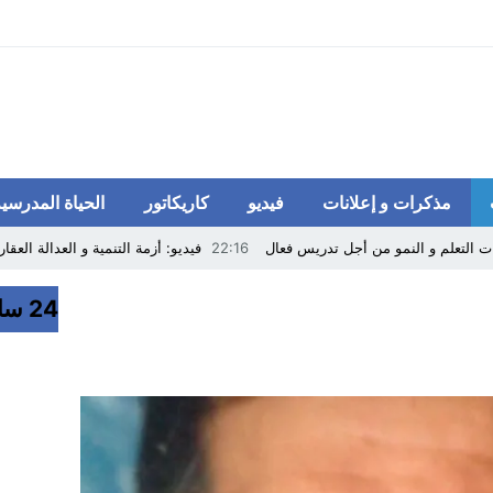
مذكرات و إعلانات
فيديو
كاريكاتور
الحياة المدرسية
ت التعلم و النمو من أجل تدريس فعال
22:16
فيديو: أزمة التنمية و العدالة العق
 للتربية و التكوين تفتح باب التسجيل و إضافة الأبناء إلكتونيا
24 ساعة
11:37
وزارة التعليم تفرج عن مذكرة مح
دارس بآسفي.. الاستعداد لتنظيم النسخة الثالثة
05:18
صدور قانون جديد للإضراب
طنية تصدر بطاقات توصيف اختبارات مباراة توظيف أساتذة الثانوي التأهيلي دورة أبريل 5
ة الفيدرالية على التعليم بدعوى تقليص النفقة..