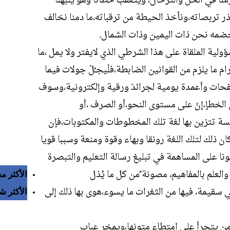
نا في الحل والترحال، ويتعقب خطانا وهو ينبهنا
 نحذر تربصاته،ونأخذ الحيطة من ترقباته،ما دمنا نخالف
خضمه نحن ذات اليمين وذات الشمال.
لية الملقاة على هذا الشرطي الذي لايفتر ولا يمل ،ما
ا يلزم من القوانين الضابطة،فلْيجـُلْ جولات فيما
فحات وأعمدة يومية لجرائدَ ورقية وإلكترونية،وسوف
الخطإ،إنْ على مستوى النحو،أو الصرف ،أو
،ألبسة تتزين بها لغة تلك المخطوطات والمكتوبات،فإن
ن ذلك لتلك اللغة رونقا وبهاء وقوة ومنعة وسببا قويا
ا على المساهمة في تبليغ رسالة التعليم والتبصرة
والعلم بالمفاهيم، مصونة ًمن كل ما يُذل
الأكثر م
ي سقيمة، فيها من الثغرات ما يسوء،هوى بها ذلك إلى
الأكثر ش
ر من يتجرأ على امتطاء متونها،ويمخر عباب