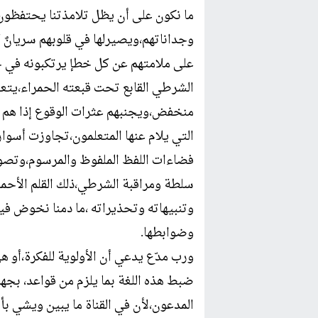
ما نكون على أن يظل تلامذتنا يحتفظون
وجداناتهم،ويصيرلها في قلوبهم سريانٌ
على ملامتهم عن كل خطإ يرتكبونه في حق
الشرطي القابع تحت قبعته الحمراء،يتع
منخفض،ويجنبهم عثرات الوقوع إذا هم يج
التي يلام عنها المتعلمون،تجاوزت أسو
فضاءات اللفظ الملفوظ والمرسوم،وتصو
سلطة ومراقبة الشرطي،ذلك القلم الأحمر
وتنبيهاته وتحذيراته ،ما دمنا نخوض فيما
وضوابطها.
ورب مدّع يدعي أن الأولوية للفكرة،أو 
ضبط هذه اللغة بما يلزم من قواعد، بجهل
المدعون،لأن في القناة ما يبين ويشي بأ