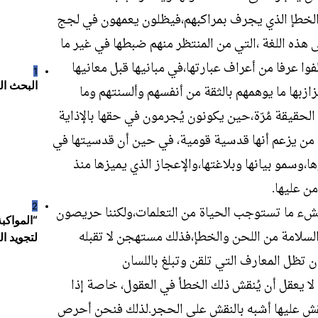
الخطإ الذي يجرف بمراكبهم،فيظلون يعمهون في لجج
هذه اللغة ،التي من المنتظر منهم ضبطها في غير ما
وا عرفا من أعراف عبارتها،في مبانيها قبل معانيها
1
البحث ال
زازبها ما يوهمهم بالثقة من أنفسهم وألسنتهم وما
لحقيقة مُرّة،حين يكونون يُجرمون في حقها بالإذاية
 من يزعم أنها قدسية قومية، في حين أن قدسيتها في
،وسمو بيانها وبلاغتها،والإعجاز الذي يميزها منذ
من عليها.
2
نشء ما تستوجب الحياة من التعلمات،ولكننا حريصون
“المواكب
سلامة من اللحن والخطإ،فذلك مستهجن لا تقبله
لتجويد التعليم و محارب
أن تظل المعارف التي تلقن وتبلغ باللسان
 لا يعقل أن يُنقش ذلك الخطأ في العقول، خاصة إذا
قش عليها أشبه بالنقش على الحجر.لذلك فنحن أحرص