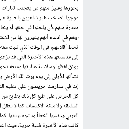
بحورها،وقليل منهم من يتجنب تيارات 
موجها الصاخب غير شاعرين بالغيرة على 
معذرة منهم لأن يلحنوا في حقها أو يخالف
،وهم في ادعاء أنهم يعيرون لها من الاعت
تخط أقلامهم، في الوقت الذي تلبث معه ا
إلى قدسيتها،هذه الأخيرة التي قد يزعم
رونق لفظها وسلاسة عبارتها،ومنعة نحوها
نشأتها الأولى إلى يوم يرث الله الأرض و
إننا في مدارسنا حريصون على تعليم ال
كل الحرص على طبع كل ذلك بطابع من ال
السليقة ولا ملكة الاكتساب،كما لا يعقل 
العربي،يدنسها الخطأ ويشوه بريقها، كما
كانت هذه الأخيرة فتية طرية،حيث الن