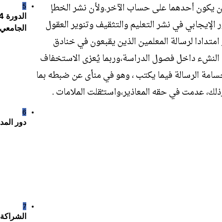
 أن يكون أحدهما على حساب الآخر.ولأن نشر الخطإ
5
ر الإيجابي في نشر التعليم والتثقيف وتنوير العقول
الجامعي و المهني بور
امتدادا لرسالة المعلمين الذين يقبعون في خنادق
النشء داخل فصول الدراسة،وربما يُعزى الاستخفاف
جسامة الرسالة فيما يكتب ، وهو في منأى عن ضبطه بما
ك، عدمت في حقه المعاذير،واستـُقلت الملامات .
6
دور الم
7
الشراكة ا