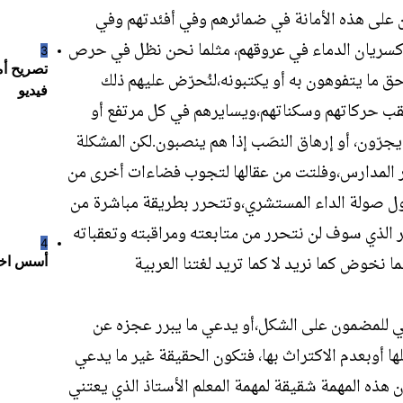
 على هذه الأمانة في ضمائرهم وفي أفئدتهم وفي
 كسريان الدماء في عروقهم، مثلما نحن نظل في حرص
3
تصريح أم
 ما يتفوهون به أو يكتبونه،لنُحرّض عليهم ذلك
فيديو
قب حركاتهم وسكناتهم،ويسايرهم في كل مرتفع أو
رّون، أو إرهاق النصَب إذا هم ينصبون.لكن المشكلة
ار المدارس،وفلتت من عقالها لتجوب فضاءات أخرى من
ل صولة الداء المستشري،وتتحرر بطريقة مباشرة من
 الذي سوف لن نتحرر من متابعته ومراقبته وتعقباته
4
 نخوض كما نريد لا كما تريد لغتنا العربية
أسس اختي
هي للمضمون على الشكل،أو يدعي ما يبرر عجزه عن
ها أوبعدم الاكتراث بها، فتكون الحقيقة غير ما يدعي
ن هذه المهمة شقيقة لمهمة المعلم الأستاذ الذي يعتني