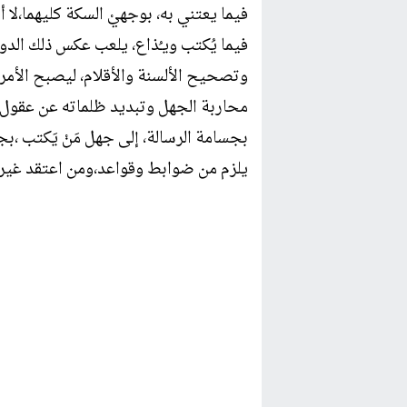
فيما يعتني به، بوجهيْ السكة كليهما،لا
فيما يُكتب ويـُذاع، يلعب عكس ذلك الدو
وتصحيح الألسنة والأقلام، ليصبح الأمر 
محاربة الجهل وتبديد ظلماته عن عقول 
بجسامة الرسالة، إلى جهل مَنْ يَكتب ،ب
يلزم من ضوابط وقواعد،ومن اعتقد غيرذل