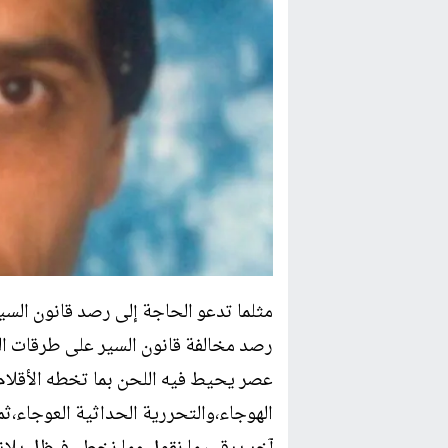
17:54
إعفاء يونس السحيم
مثلما تدعو الحاجة إلى رصد قانون الس
رصد مخالفة قانون السير على طرقات الت
عصر يحيط فيه اللحن بما تخطه الأقلام و
الهوجاء،والتحررية الحداثية العوجاء،ث