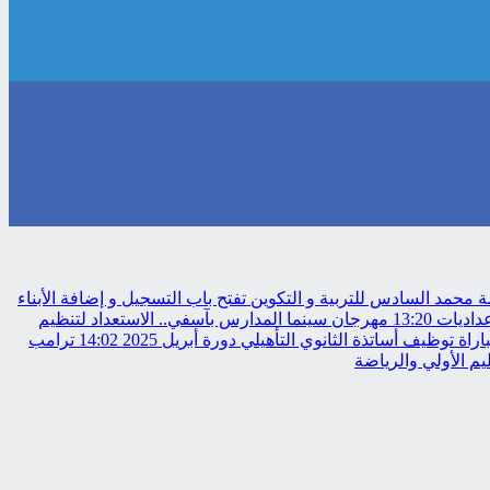
حمد السادس للتربية و التكوين تفتح باب التسجيل و إضافة الأبناء
عداديات
13:20
مهرجان سينما المدارس بآسفي.. الاستعداد لتنظيم
 توظيف أساتذة الثانوي التأهيلي دورة أبريل 2025
14:02
ترامب
م الأولي والرياضة