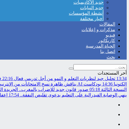
جديد الأكاديميات
جديد النيابات
أنشطة المؤسسات
أخبار مختلفة
المقالات
مذكرات و إعلانات
فيديو
كاريكاتور
الحياة المدرسية
اتصل بنا
بحث
أخر المستجدات
13:34
تحليل جيد لنظريات التعلم و النمو من أجل تدريس فعال
22:16
في
إلكتونيا
14:36
بودكاست AI يناقش ظاهرة نسخ الامتحانات من الإنترنيت..
النسخة الثالثة
05:18
صدور قانون جديد للإضراب بالمغرب.. الجريدة ال
ينهي الوصاية الفيدرالية على التعليم بدعوى تقليص النفقة..
17:54
إعفاء