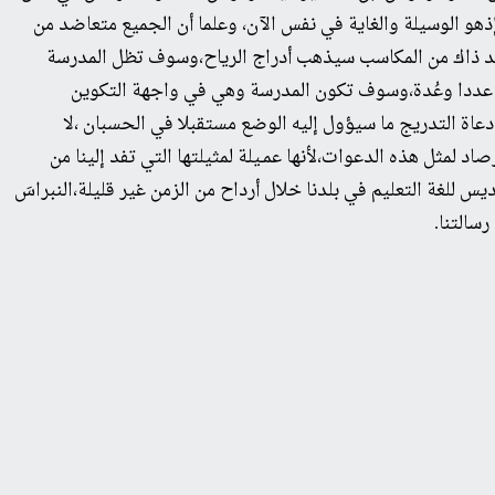
إذهو الوسيلة والغاية في نفس الآن، وعلما أن الجميع متعاضد من
 وعند ذاك من المكاسب سيذهب أدراج الرياح،وسوف تظل المدرسة
م عددا وعُدة،وسوف تكون المدرسة وهي في واجهة التكوين
عاة التدريج ما سيؤول إليه الوضع مستقبلا في الحسبان ،لا
د لمثل هذه الدعوات،لأنها عمـيلة لمثيلتها التي تفد إلينا من
 للغة التعليم في بلدنا خلال أرداح من الزمن غير قليلة،النبراسَ
سالتنا.