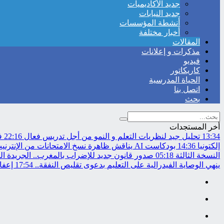
جديد الأكاديميات
جديد النيابات
أنشطة المؤسسات
أخبار مختلفة
المقالات
مذكرات و إعلانات
فيديو
كاريكاتور
الحياة المدرسية
اتصل بنا
بحث
أخر المستجدات
13:34
تحليل جيد لنظريات التعلم و النمو من أجل تدريس فعال
22:16
في
إلكتونيا
14:36
بودكاست AI يناقش ظاهرة نسخ الامتحانات من الإنترنيت..
النسخة الثالثة
05:18
صدور قانون جديد للإضراب بالمغرب.. الجريدة ال
ينهي الوصاية الفيدرالية على التعليم بدعوى تقليص النفقة..
17:54
إعفاء