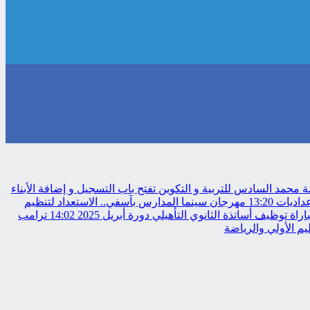
حمد السادس للتربية و التكوين تفتح باب التسجيل و إضافة الأبناء
عداديات
13:20
مهرجان سينما المدارس بآسفي.. الاستعداد لتنظيم
 توظيف أساتذة الثانوي التأهيلي دورة أبريل 2025
14:02
ترامب
م الأولي والرياضة