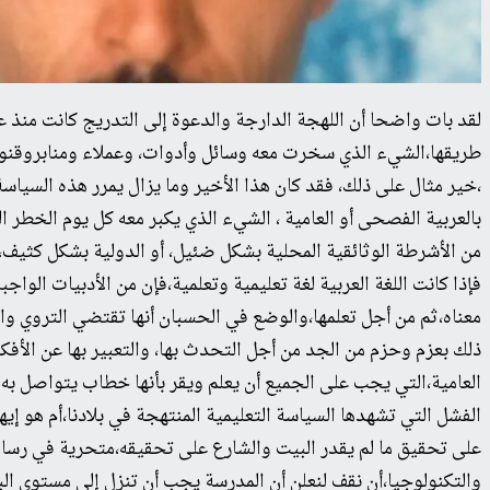
لقد بات واضحا أن اللهجة الدارجة والدعوة إلى التدريج كانت منذ ع
طريقها،الشيء الذي سخرت معه وسائل وأدوات، وعملاء ومنابروقنوات ،
،خير مثال على ذلك، فقد كان هذا الأخير وما يزال يمرر هذه السياسة
بالعربية الفصحى أو العامية ، الشيء الذي يكبر معه كل يوم الخطر الد
من الأشرطة الوثائقية المحلية بشكل ضئيل، أو الدولية بشكل كثيف،و
فإذا كانت اللغة العربية لغة تعليمية وتعلمية،فإن من الأدبيات الو
معناه،ثم من أجل تعلمها،والوضع في الحسبان أنها تقتضي التروي وال
ذلك بعزم وحزم من الجد من أجل التحدث بها، والتعبير بها عن الأفكار 
العامية،التي يجب على الجميع أن يعلم ويقر بأنها خطاب يتواصل به 
الفشل التي تشهدها السياسة التعليمية المنتهجة في بلادنا،أم هو إيه
على تحقيق ما لم يقدر البيت والشارع على تحقيقه،متحرية في رسالتها
والتكنولوجيا،أن نقف لنعلن أن المدرسة يجب أن تنزل إلى مستوى ال