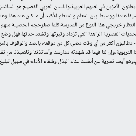
عانون الأمرّين في لغتهم العربية،واللسان العربي الفصيح هو السائد،
 ضيفا عندنا ووسيطا بين المعلم والمتعلم،الأكيد أن ما كان عند هذا
ي انتظار خريجي هذا النوع من المدرسة،كلما صغرحجم الحصيلة منه
حديات العصرية الراهنة التي تزداد وتيرتها وتشتد حدتها،فهل وضع د
نا- مطالبون أكثر من أي وقت مضى،كل من موقعه، بالصد والوقوف بالمرصا
ربوية،وإن لنا فيما قد شهدته مدارسنا وأساتذتنا وتلاميذنا من تقديس
هو أيضا تسرية عن أنفسنا عناء البذل وشقاء الأداء،في سبيل تبليغ ر