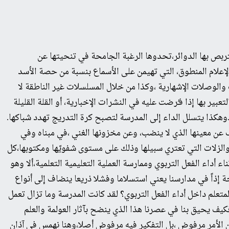
تربص بها الدوائر،تحدوها الرغبة الجامحة في تنحيتها عن
لإعلام المنطوق، التي تهيمن على الأسماع بنسبة من حصة الأسد
 والوصلات الإشهارية ،وكذا من خلال المسلسلات غير الناطقة لا
ير بها إذا فـُرضت عليه في النشرات الإخبارية، أو القلة القليلة
وهكذا يتسلل الداء إلى المدرسة لتصبح كرة التدريج تهدد شباكها.
ف عن معينها الذي لا ينضب، وعن مخزونها الغني ،في مبناه وفي
والزلات التي تعتري سبيلها وذلك على مستوى شفويّها ومكتوبها،كل
 أداء الفعل التربوي وممارسة العملية التعليمية التعلمية،ألا وهو
 إذاً في مدارسنا يعني استسلاما وفشلا ذريعا ينضاف إلى أنواع
لمتعلم داخل أداء الفعل التربوي؟ لقد كانت المدرسة وما تزال تعمل
كيف يحيق بنا في عصرنا هذا الذي ينضح بآثار العولمة والعلم
أن الأمر مرفوض ،بل التفكير فيه مرفوض أصلا،وهنا نهمس في آذان