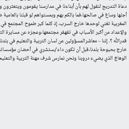
دعاة التدريج لنقول لهم بأن أبناءنا في مدارسنا يقومون ويتعثرون وي
أجلها وساع في صالحها،فما بالكم بهم وبمستواهم لو قبلنا بالعامية
المغربية تغني لوحدها خارج السرب، إذ كلما كبر طموح المجتمع ف
والإعداد من أكبر الأسباب في تقهقر مجتمعها،وعجزه عن مسايرة الت
قدرالله ؟. إننا – معاشرالمسؤولين عن لسان التربية والتعليم في بلد
خارج بحبوحة بلدنا،قبل أن تكون داء ًيستشري في أحضان مؤسساتنا الت
الوهاجَ الذي يضيء دروبنا ونحن نمارس شرف مهنة التربية والتعليم،و