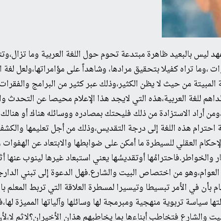
هد ليس بالبعيد ظاهرة مبتدعة تحوم حول اللغة العربية وما تزال،وت
وما تراه كفيلا بتحقيق مرادها، وشاهداً على مؤامراتها،ولعل لغة ا
 المبيتة من حيث لا يظن الكثير،وذلك عبر كثير من البرامج والفقرات
اهم للغة العربية،هذه التي لايجد هذا الإعلام محيصا عن التحدث والتعب
من أراد الاستزادة من ذلك فليحتك بمصادره ووسائله هناك أو هنالك.
اجبة احترام هذه اللغة إلى درجة التقديس،وذلك من أجل تعليمها والكش
إحكام العقلي للسيطرة ما أمكن على ضوابطها والابتعاد عن الهفوات 
والخواطر.فاحترامُها أوتقديسُها يعني استبعاد غيرها لينوب عنها أثناء
العوام،وهو من اختصاص البيت والشارع.فهل الدعوة إلى تبني الدارجة
ام بأن في الأمر تبسيطا وتيسيرا لمسطرة العلاقة التي تربط المعلم با
 سياسة تربوية منهجية ومبرمجة لها وسائلها وآلياتها المميزة لها،ف
بيت والشارع فتخاطب أبناءها بما يخاطبهم هذان الأخيران؟لاثم لا،ل