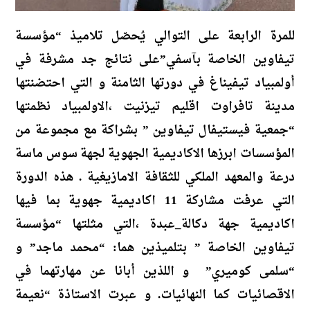
للمرة الرابعة على التوالي يُحصّل تلاميذ “مؤسسة
تيفاوين الخاصة بآسفي”على نتائج جد مشرفة في
أولمبياد تيفيناغ في دورتها الثامنة و التي احتضنتها
مدينة تافراوت اقليم تيزنيت ،الاولمبياد نظمتها
“جمعية فيستيفال تيفاوين ” بشراكة مع مجموعة من
المؤسسات ابرزها الاكاديمية الجهوية لجهة سوس ماسة
درعة والمعهد الملكي للثقافة الامازيغية . هذه الدورة
التي عرفت مشاركة 11 اكاديمية جهوية بما فيها
اكاديمية جهة دكالة_عبدة ،التي مثلتها “مؤسسة
تيفاوين الخاصة ” بتلميذين هما: “محمد ماجد” و
“سلمى كوميري” و اللذين أبانا عن مهارتهما في
الاقصائيات كما النهائيات. و عبرت الاستاذة “نعيمة