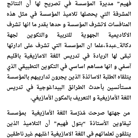
فهيم” مديرة المؤسسة في تصريح لها أن النتائج
المشرفة التي يحصلها تلاميذ المؤسسة في مثل هذه
المنافسات لاتشرف المؤسسة و حدها بقدر ما انها تشرف
الاكاديمية الجهوية للتربية والتكوين لجهة
دكالة_عبدة،علما ان المؤسسة التي تشرف على ادارتها
تبقى لها الريادة في تدريس اللغة الامازيغية باقليم
آسفي و انها مساهم اساسي في التكوين التطبيقي الذي
يتلقاه الطلبة الاساتذة الذين يجرون تداريبهم بالمؤسسة
مستأنسين بأحدث الطرائق البيداغوجية في تدريس
اللغة الأمازيغية و التعريف بالمكون الأمازيغي.
من جهتها صرحت مُدَرّسة اللغة الأمازيغية بمؤسسة
تيفاوين الأستاذة “بتول فهيم” أن التلاميذ الذين
يتلقون تعلماتهم في اللغة الامازيغية اغلبهم غير ناطقين