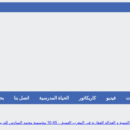
ت
فيديو
كاريكاتور
الحياة المدرسية
اتصل بنا
بح
لتنمية و العدالة العقارية في المغرب العميق..
10:45
مؤسسة محمد السادس للتربية و 