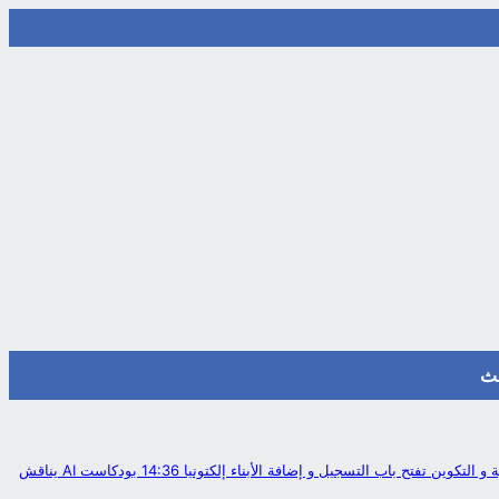
ث
التكوين تفتح باب التسجيل و إضافة الأبناء إلكتونيا
14:36
بودكاست AI يناقش