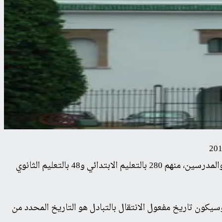
أفرزت نتائج المشاركة في الخدمة الإلكترونية للتبادلات عن استفادة 459 مشاركا ومشاركة من أصل 6641 من مجموع المدرسات والمدرسين، منهم 280 بالتعليم الابتدائي و48 بالتعليم الثانوي
سيكون تاريخ مفعول الانتقال بالتبادل هو التاريخ المحدد من