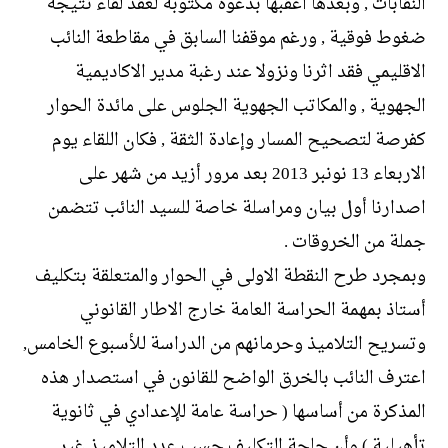
النقابات , وبعدها اعقبها بدعوة مكتوبة لعقد لقاء نتيجة
ضغوط فوقية , ورغم موقفنا السابق في مقاطعة النائب
الاقليمي فقد اثرنا ونزولا عند رغبة مدير الاكاديمية
الجهوية , والمكاتب الجهوية الجلوس على مائدة الحوار
كفرصة لتصحيح المسار وإعادة الثقة , فكان اللقاء يوم
الاربعاء 13 نونبر 2013 بعد مرور أزيد من شهر على
اصدارنا أول بيان ومراسلة خاصة للسيد النائب تتضمن
جملة من الخروقات .
وبمجرد طرح النقطة الاولى في الحوار والمتعلقة بتكليف
أستاذ بمهمة الحراسة العامة خارج الاطار القانوني
وتسريح التلاميذ وحرمانهم من الدراسة للأسبوع الخامس,
اعترف النائب بالخرق الواضح للقانون في استصدار هذه
المذكرة من أساسها ( حراسة عامة للإعدادي في ثانوية
تأهيلية ) وأن حاجة التكليف حسب عدد التلاميذ غير