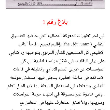
بلاغ رقم 1
في اخر تطورات المعركة النضالية التي خاضها التنسيق
النقابي ( fne , fdt , untm) بإقليم فجيج , فاجأ النائب
الاقليمي كل المتتبعين للشأن التربوي بتوجيهه رد كتابي
على بيان النقابات في شكل مراسلة ادارية الى كل
المؤسسات عن طريق السلم الاداري وتعليقه في قاعات
الاساتذة في سابقة خطيرة يتجلى فيها استغلال موقعه
الاداري, وشططه في استعمال السلطة , وتبذير المال العام
, وهي خطوة غير مسبوقة في انتهاك حرمة المراسلات
وسريتها , والأخلاق المتعارف عليها في التعامل مع