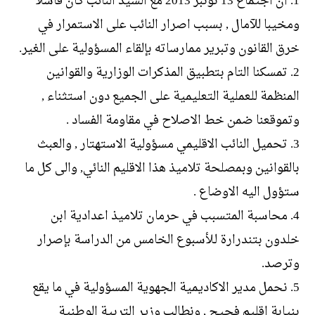
1. أن اجتماع 13 نونبر 2013 مع السيد النائب كان فاشلا
ومخيبا للآمال , بسبب اصرار النائب على الاستمرار في
خرق القانون وتبرير ممارساته بإلقاء المسؤولية على الغير.
2. تمسكنا التام بتطبيق المذكرات الوزارية والقوانين
المنظمة للعملية التعليمية على الجميع دون استثناء ,
وتموقعنا ضمن خط الاصلاح في مقاومة الفساد .
3. تحميل النائب الاقليمي مسؤولية الاستهتار , والعبث
بالقوانين وبمصلحة تلاميذ هذا الاقليم النائي, والى كل ما
ستؤول اليه الاوضاع .
4. محاسبة المتسبب في حرمان تلاميذ اعدادية ابن
خلدون بتندرارة للأسبوع الخامس من الدراسة بإصرار
وترصد.
5. نحمل مدير الاكاديمية الجهوية المسؤولية في ما يقع
بنيابة اقليم فجيج , ونطالب وزير التربية الوطنية