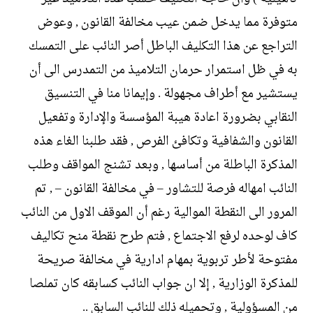
متوفرة مما يدخل ضمن عيب مخالفة القانون , وعوض
التراجع عن هذا التكليف الباطل أصر النائب على التمسك
به في ظل استمرار حرمان التلاميذ من التمدرس الى أن
يستشير مع أطراف مجهولة . وإيمانا منا في التنسيق
النقابي بضرورة اعادة هيبة المؤسسة والإدارة وتفعيل
القانون والشفافية وتكافئ الفرص , فقد طلبنا الغاء هذه
المذكرة الباطلة من أساسها , وبعد تشنج المواقف وطلب
النائب امهاله فرصة للتشاور – في مخالفة القانون – , تم
المرور الى النقطة الموالية رغم أن الموقف الاول من النائب
كاف لوحده لرفع الاجتماع , فتم طرح نقطة منح تكاليف
مفتوحة لأطر تربوية بمهام ادارية في مخالفة صريحة
للمذكرة الوزارية , إلا ان جواب النائب كسابقه كان تملصا
من المسؤولية , وتحميله ذلك للنائب السابق ..