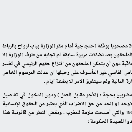
قررت المنسقية الوطنية للملحقين التربويين وملحقي الإدارة والإقتصاد والمنتظرين خوض إضراب وطني يوم الثلاثاء 18 دجنبر 2012 مصحوبا بوقفة احتجاجية أمام مقر الوزارة بباب لرواح بالرباط
إجماع الحاضرين في الملتقى الوطني الثالث المنعقد بالدار البيضاء يومي 8و9 دجنبر 2012 ، وقد لجأ الملحقون بعد نضالات مريرة سابقة لم تجابه من طرف الوزارة الا
قبة دون أن يتمكن الملحقون من انتزاع حقهم الرئيسي في تغيير
اس الفاسي غير المأسوف على رحيلها ان عدلت المرسوم الخاص
المالية ولم سيتغرق الامر الا بضعة ايام .
لمضربين بحجة : (الأجر مقابل العمل ) ودون الدخول في تفاصيل
اوحد او الحد من حق الاضراب الذي يعتبر من الحقوق الإنسانية
للشغيلة وفق الاتفاقية الدولية للحقوق الاقتصادية والاجتماعية والثقافية التي اقرتها الجمعية العامة للأمم المتحدة في‏1966/12/16‏ والتي أصبحت ملزمة للمغرب ‏.‏ وبغض النظر عن قانونية هذا
وا للسيدة الحكومة :