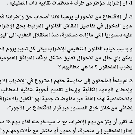
1- ان إضرابنا مؤطر من طرف 4 منظمات نقابية ذات التمثيلية .
2- أن الاقتطاع من الأجور لن يرهبنا لاننا أصحاب حق وإضرابنا
،دون الدخول في تفاصيل النقاش القانوني المرتبط بحق الإضر
عليه دستوريا التي مازالت مستمرة، منذ استقلال المغرب الى اليوم ، وكذا مدى مشروعية مرسوم 5 فبراير 1958 الذي است
و بسبب غياب القانون التنظيمي للإضراب يبقى كل تدبير يروم ال
يضرب الملحقون ؟ ما هي مطالبهم ؟
3- لم يلجأ الملحقون إلى ممارسة حقهم المشروع في الإضراب ال
إضافي من خلال خرق الدستور عبر قرار الاقتطاع من الأجور”.
إطار الملحقين إلى متصرف أو ممون أو مفتش مع مألات ومهام وأ