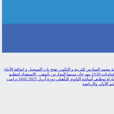
حمد السادس للتربية و التكوين تفتح باب التسجيل و إضافة الأبناء
عداديات
13:20
مهرجان سينما المدارس بآسفي.. الاستعداد لتنظيم
 توظيف أساتذة الثانوي التأهيلي دورة أبريل 2025
14:02
ترامب
م الأولي والرياضة