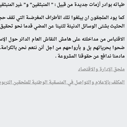
طياته بوادر أزمات جديدة من قبيل : ” المنبثقين” و” غير المنبثقي
كما يود الملجقون ان يبلغوا تلك الأطراف المغرضىة التي تقف حج
الحثيث بشتى الوسائل الدنيئة لثنينا عن المضي قدما نحو تحقيق م
الاقتباس من مداخلته على هامش النقاش العام الدائر حول الإستر
ضحوا بحرياتهم بل و بأرواحهم من اجل أنن ننعم نحن بالكرامة. 
مادمنا ندافع عن حقوقنا المشروعة .
ملحق الإدارة والاقتصاد
المكلف بالإعلام والتواصل في المنسقية الوطنية للملحقين التربو