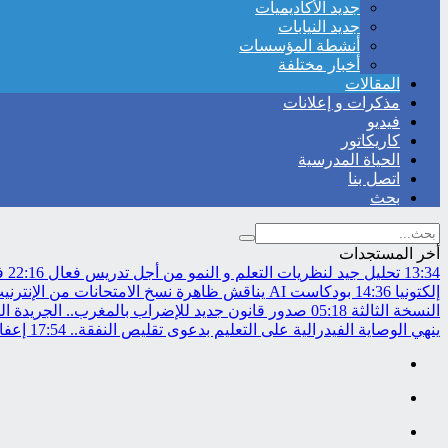
جديد الأكاديميات
جديد النيابات
أنشطة المؤسسات
أخبار مختلفة
المقالات
مذكرات و إعلانات
فيديو
كاريكاتور
الحياة المدرسية
اتصل بنا
بحث
أخر المستجدات
13:34
تحليل جيد لنظريات التعلم و النمو من أجل تدريس فعال
22:16
في
إلكتونيا
14:36
بودكاست AI يناقش ظاهرة نسخ الامتحانات من الإنترنيت..
النسخة الثالثة
05:18
صدور قانون جديد للإضراب بالمغرب.. الجريدة ال
ينهي الوصاية الفيدرالية على التعليم بدعوى تقليص النفقة..
17:54
إعفاء