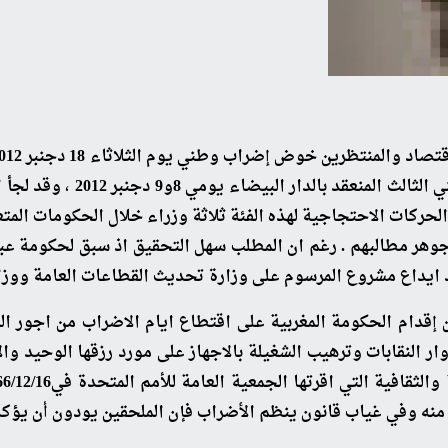
على الساعة 10 صباحا وذلك ب
حركات الاحتجاجية لهذه الفئة ثلاثة وزراء خلال الحكومات المتعا
وهر مطالبهم . رغم ان المطلب سهل التحقيق اذ سبق لحكومة عب
 ايداع مشروع المرسوم على وزارة تحديث القطاعات العامة ووزارة 
 من إقدام الحكومة المغربية على اقتطاع ايام الاضراب من اجور ا
ر النقابات وترهيب الشغيلة بالاجهاز على مورد رزقها الوحيد وال
منه وفي غياب قانون ينظم الأضراب فإن الملحقين يودون أن يؤكد