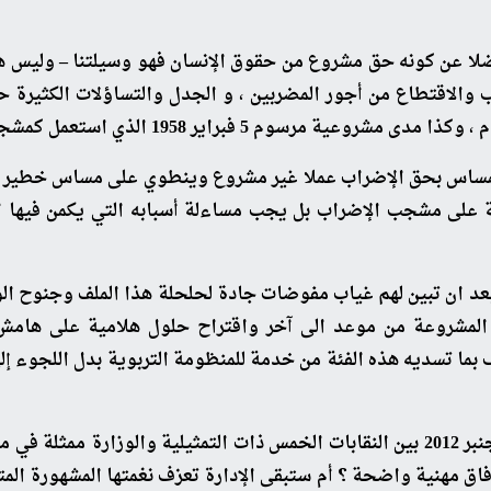
 فضلا عن كونه حق مشروع من حقوق الإنسان فهو وسيلتنا – وليس هد
اب والاقتطاع من أجور المضربين ، و الجدل والتساؤلات الكثي
عمل كمشجاب لتنفيذ قرار اقتطاع اجور الموظفين المضربين .
مساس بحق الإضراب عملا غير مشروع وينطوي على مساس خطير بالدست
ا بعد ان تبين لهم غياب مفوضات جادة لحلحلة هذا الملف وجنوح ا
4- تقرر أن يتزامن يوم الإضراب مع ما سيسفر عنه لقاء يوم 18 دجنبر 2012 بين النقابات ال
فاق مهنية واضحة ؟ أم ستبقى الإدارة تعزف نغمتها المشهورة الم