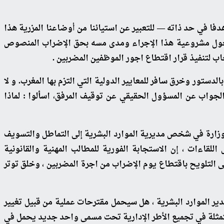
فا في حد ذاته — للتعبير عن استيائنا من أوضاعنا المزرية هذا
رة حول مشروعية هذا الإجراء ومدى مسه بحق الإضراب المنصوص
ور وخرق سافر للمعايير الدولية التي التزم بها المغرب. و لا
يمكن باي حال من الاحوال تعليق مشكل توقف المرافق العمومية على مشجب الإضراب بل يجب مساءلة أسبابه التي يكمن فيها الجواب عن المسؤول الحقيقي عن توقيف المرفق٬ اسألوا : لماذا
لوزارة في شخص مديرية الموارد البشرية إلى التماطل والتسويف
وإعطاء الوعود الكاذبة وإرجاء تقديم أجوبة شافية للمطالب المشروعة من موعد الى آخر واقتراح حلول هلامية على هامش اللقاءات ٬ إن الاستجابة الفورية للمطالب المهنية والقانونية
والاجتماعية لهذه الفئة عبر مفاوضات جدية لهو الكفيل بالاعتراف بما تسديه هذه الفئة من خدمة للمنظومة التربوية بدل اللجوء إلى التلويح باقتطاع يوم الإضراب من اجرة المضربين ٬ وخلق توتر
خمس ذات التمثيلية والوزارة ممثلة في مدير الموارد البشرية ، هل سيحمل مقترحات عملية من قبيل تغيير
تمثلة في تجميع الأطر الإدارية تحت مسمى واحد جديد يحمل في