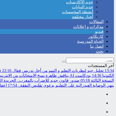
جديد الأكاديميات
جديد النيابات
أنشطة المؤسسات
أخبار مختلفة
المقالات
مذكرات و إعلانات
فيديو
كاريكاتور
الحياة المدرسية
اتصل بنا
بحث
أخر المستجدات
13:34
تحليل جيد لنظريات التعلم و النمو من أجل تدريس فعال
22:16
في
إلكتونيا
14:36
بودكاست AI يناقش ظاهرة نسخ الامتحانات من الإنترنيت..
النسخة الثالثة
05:18
صدور قانون جديد للإضراب بالمغرب.. الجريدة ال
ينهي الوصاية الفيدرالية على التعليم بدعوى تقليص النفقة..
17:54
إعفاء