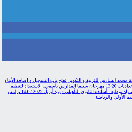
حمد السادس للتربية و التكوين تفتح باب التسجيل و إضافة الأبناء
عداديات
13:20
مهرجان سينما المدارس بآسفي.. الاستعداد لتنظيم
 توظيف أساتذة الثانوي التأهيلي دورة أبريل 2025
14:02
ترامب
م الأولي والرياضة