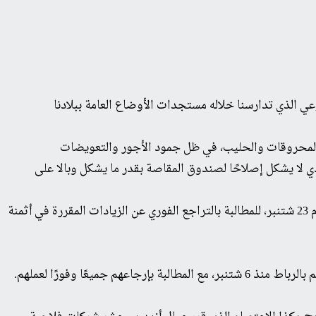
وعي الذي تدارسنا خلاله مستجدات الأوضاع العامة ببلادنا
ها المحروقات والحليب، في ظل جمود الأجور والتعويضات
ذي لا يشكل إصلاحًا لصندوق المقاصة بقدر ما يشكل وبالا على
• مساندتنا للإضراب الذي تخوضه معظم النقابات المهنية للنقل ـ ومن ضمنها الاتحاد النقابي للنقل الطرقي التابع لمركزيتنا ـ، ابتداء من يوم 23 شتنبر، للمطالبة بالتراجع الفوري عن الزيادات المقررة في أثمنة