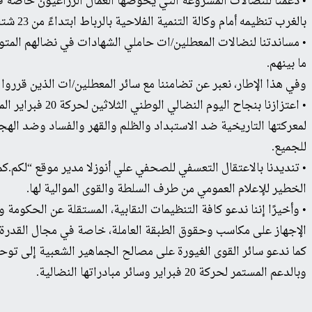
• دعمنا للنضالات المشروعة التي يخوضها العمال الزراعيون خاصة 
بالغرب تنظيمه أمام وكالة التنمية الفلاحية بالرباط ابتداءً من 23 شتنبر.
• مساندتنا لنضالات المعطلين/ات حاملي الشهادات في نضالهم المتو
ما بينهم.
وفي هذا الإطار، نعبر عن تضامننا مع سائر المعطلين/ات الذين قرروا توحيد
لمعركتها التاريخية ضد الاستبداد والظلم والقهر والفساد وضد اله
للجميع.
• تنديدنا بالاعتقال التعسفي للصحفي علي أنوزلا مدير موقع “لكم.كم
الخطير للإعلام العمومي من طرف السلطة والقوى الموالية لها.
• وأخيرًا إننا ندعو كافة التنظيمات النقابية، المستقلة عن الحكوم
الإجهاز على مكاسب وحقوق الطبقة العاملة، خاصة في مجال القدرة ال
وبالدعم المستمر لحركة 20 فبراير وسائر مبادراتها النضالية.