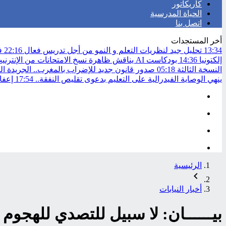
كاريكاتور
الحياة المدرسية
اتصل بنا
أخر المستجدات
13:34
تحليل جيد لنظريات التعلم و النمو من أجل تدريس فعال
22:16
في
إلكتونيا
14:36
بودكاست AI يناقش ظاهرة نسخ الامتحانات من الإنترنيت..
النسخة الثالثة
05:18
صدور قانون جديد للإضراب بالمغرب.. الجريدة ال
ينهي الوصاية الفيدرالية على التعليم بدعوى تقليص النفقة..
17:54
إعفاء
الرئيسية
أخبار النيابات
بيــــــان: لا سبيل للتصدي للهجو