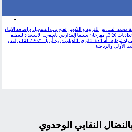
بحث
حمد السادس للتربية و التكوين تفتح باب التسجيل و إضافة الأبناء
عداديات
13:20
مهرجان سينما المدارس بآسفي.. الاستعداد لتنظيم
 توظيف أساتذة الثانوي التأهيلي دورة أبريل 2025
14:02
ترامب
م الأولي والرياضة
النضال النقابي الوحدوي