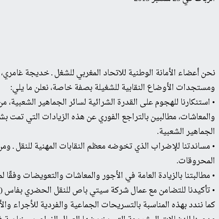
نحن أعضاء الأمانة الوطنية للاتحاد المغربي للشغل ـ خديجة غامري، ع
ومستجدات الأوضاع النقابية للشغيلة بصفة خاصة، نعلن ما يلي:
• استنكارنا للهجوم على القدرة الشرائية لسائر الجماهير الشعبية،
والمعاشات، مطالبين بالتراجع الفوري عن هذه الزيادات التي تمت بشك
الجماهير الشعبية.
المحروقات.
• مطالبتنا بالزيادة العامة في الأجور والمعاشات والتعويضات وفقًا لم
• تأكيدنا للتضامن مع عمال شركة سيتي باص للنقل الحضري بفاس (حوالي 500 عامل) المواصيلن لمعركتهم منذ 13 ماي الأخير ولاعتصامهم بالرباط منذ 6 شتنبر، مع المطالبة بإرجاعهم جميع
كما نندد بهذه المناسبة بالتسريحات الجماعية والفردية للأجراء والأ