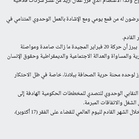
ح وكذا الاعتصام الذي قرر عمال أزيد من عشر شركات فلاحية
رضون له من قمع يومي ومع الإشادة بالعمل الوحدوي المتنامي في
• اعتزازنا بنجاح اليوم النضالي الوطني الثلاثين لحركة 20 فبراير المنظم يوم 22 شتنبر والذي شاهد تظاهرات في أزيد من عشرة مدن، مما يبرز أن حركة 20 فبراير المجيدة ما زالت صامدة ومواصلة
ة والمساواة والعدالة الاجتماعية والديمقراطية وحقوق الإنسان
يبرز لوحده محنة حرية الصحافة ببلادنا، خاصة في ظل الاحتكار
ال النقابي الوحدوي للتصدي للمخططات الحكومية الهادفة إلى
الشغل والاتفاقات المبرمة.
كما ندعو سائر القوى الغيورة على مصالح الجماهير الشعبية إلى توحيد الصف لمقاومة الهجوم على قوتها اليومي بدءًا بالإحياء المشترك خلال الشهر القادم لليوم العالمي للقضاء على الفقر (17 أكتوبر)،