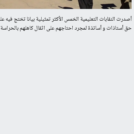
حق أستاذات و أساتذة لمجرد احتاجهم على اثقال كاهلهم بالحراسة