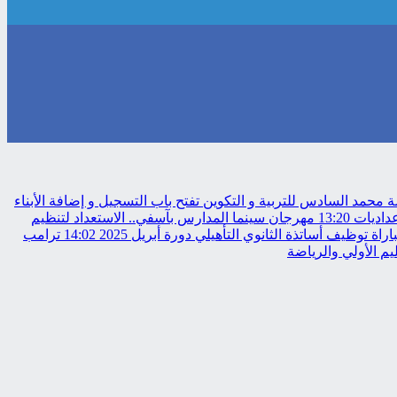
حمد السادس للتربية و التكوين تفتح باب التسجيل و إضافة الأبناء
عداديات
13:20
مهرجان سينما المدارس بآسفي.. الاستعداد لتنظيم
 توظيف أساتذة الثانوي التأهيلي دورة أبريل 2025
14:02
ترامب
م الأولي والرياضة