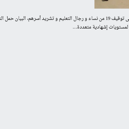
أصدرت النقابات التعليمية الخمس الأكثر تمثيلية بيانا تختج فيه على توقيف 19 من نساء و رج
 لمستويات إشهادية متعددة…