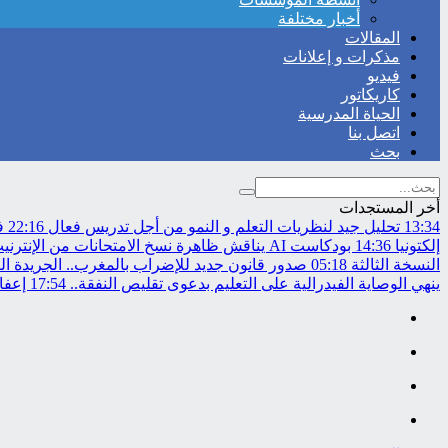
أخبار مختلفة
المقالات
مذكرات و إعلانات
فيديو
كاريكاتور
الحياة المدرسية
اتصل بنا
بحث
أخر المستجدات
13:34
تحليل جيد لنظريات التعلم و النمو من أجل تدريس فعال
22:16
في
إلكتونيا
14:36
بودكاست AI يناقش ظاهرة نسخ الامتحانات من الإنترنيت..
النسخة الثالثة
05:18
صدور قانون جديد للإضراب بالمغرب.. الجريدة ال
ينهي الوصاية الفيدرالية على التعليم بدعوى تقليص النفقة..
17:54
إعفاء