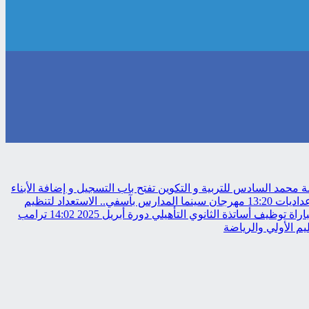
حمد السادس للتربية و التكوين تفتح باب التسجيل و إضافة الأبناء
عداديات
13:20
مهرجان سينما المدارس بآسفي.. الاستعداد لتنظيم
 توظيف أساتذة الثانوي التأهيلي دورة أبريل 2025
14:02
ترامب
م الأولي والرياضة