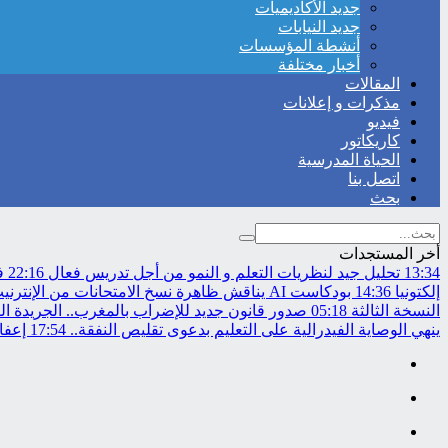
جديد الأكاديميات
جديد النيابات
أنشطة المؤسسات
أخبار مختلفة
المقالات
مذكرات و إعلانات
فيديو
كاريكاتور
الحياة المدرسية
اتصل بنا
بحث
أخر المستجدات
13:34
تحليل جيد لنظريات التعلم و النمو من أجل تدريس فعال
22:16
في
إلكتونيا
14:36
بودكاست AI يناقش ظاهرة نسخ الامتحانات من الإنترنيت..
النسخة الثالثة
05:18
صدور قانون جديد للإضراب بالمغرب.. الجريدة ال
ينهي الوصاية الفيدرالية على التعليم بدعوى تقليص النفقة..
17:54
إعفاء