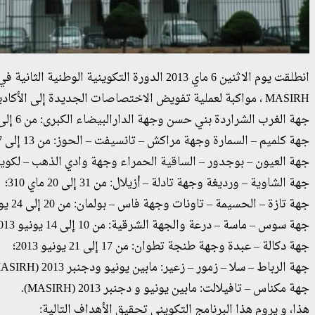
انطلقت يوم الاثنين 6 ماي 2013 الدورة التك
MASIRH ، مواكبة لعملية تفويض الاختصاصات الجديدة إلى الأكاديميات الجهوية للتربية والتكوين، وذلك وفق برنامج تأهيلي سيشمل جميع الأكاديميات والنيابات على الشكل التالي:
جهة الغرب الشراردة بني حسن وجهة الدارالبيضاء الكبرى: من 6 إلى 10 ماي 2013؛
جهة كلميم – السمارة وجهة مراكش – تانسيفت – الحوز: من 13 إلى 17 ماي 2013؛
جهة العيون – بوجدور – الساقية الحمراء وجهة وادي الذهب – لكويرة: من 31 إلى 32 م
جهة الشاوية – ورديغة وجهة تادلة – أزيلال: من 31 إلى 20 ماي 310؛
جهة تازة – الحسيمة – تاونات وجهة فاس – بولمان: من 20 إلى 24 يونيو 2013 ؛
جهة سوس – ماسة – درعة والجهة الشرقية: من 10 إلى 14 يونيو 2013؛
جهة دكالة – عبدة وجهة طنجة تطوان: من 17 إلى 21 يونيو 2013؛
جهة الرباط – سلا – زمور – زعير: مابين يونيو ودجنبر 2013 (MASIRH)؛
جهة مكناس – تافيلالت: مابين يونيو و دجنبر 2013 (MASIRH).
هذا، و يروم هذا البرنامج التكويني تحقيق الأهداف التالية: