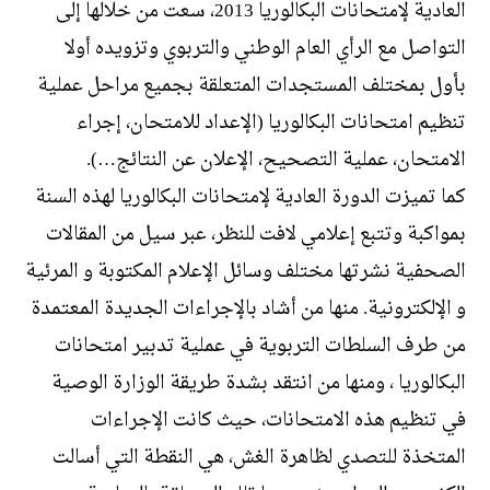
العادية لإمتحانات البكالوريا 2013، سعت من خلالها إلى
التواصل مع الرأي العام الوطني والتربوي وتزويده أولا
بأول بمختلف المستجدات المتعلقة بجميع مراحل عملية
تنظيم امتحانات البكالوريا (الإعداد للامتحان، إجراء
الامتحان، عملية التصحيح، الإعلان عن النتائج…).
كما تميزت الدورة العادية لإمتحانات البكالوريا لهذه السنة
بمواكبة وتتبع إعلامي لافت للنظر، عبر سيل من المقالات
الصحفية نشرتها مختلف وسائل الإعلام المكتوبة و المرئية
و الإلكترونية. منها من أشاد بالإجراءات الجديدة المعتمدة
من طرف السلطات التربوية في عملية تدبير امتحانات
البكالوريا ، ومنها من انتقد بشدة طريقة الوزارة الوصية
في تنظيم هذه الامتحانات، حيث كانت الإجراءات
المتخذة للتصدي لظاهرة الغش، هي النقطة التي أسالت