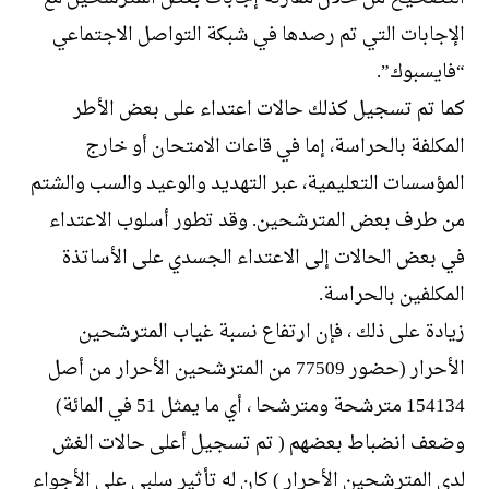
الإجابات التي تم رصدها في شبكة التواصل الاجتماعي
“فايسبوك”.
كما تم تسجيل كذلك حالات اعتداء على بعض الأطر
المكلفة بالحراسة، إما في قاعات الامتحان أو خارج
المؤسسات التعليمية، عبر التهديد والوعيد والسب والشتم
من طرف بعض المترشحين. وقد تطور أسلوب الاعتداء
في بعض الحالات إلى الاعتداء الجسدي على الأساتذة
المكلفين بالحراسة.
زيادة على ذلك ، فإن ارتفاع نسبة غياب المترشحين
الأحرار (حضور 77509 من المترشحين الأحرار من أصل
154134 مترشحة ومترشحا ، أي ما يمثل 51 في المائة)
وضعف انضباط بعضهم ( تم تسجيل أعلى حالات الغش
لدى المترشحين الأحرار ) كان له تأثير سلبي على الأجواء