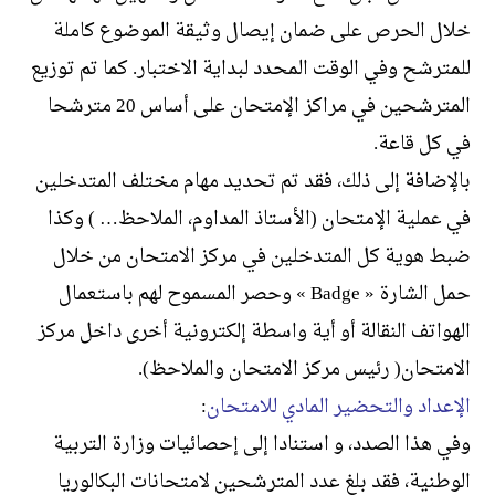
خلال الحرص على ضمان إيصال وثيقة الموضوع كاملة
للمترشح وفي الوقت المحدد لبداية الاختبار. كما تم توزيع
المترشحين في مراكز الإمتحان على أساس 20 مترشحا
في كل قاعة.
بالإضافة إلى ذلك، فقد تم تحديد مهام مختلف المتدخلين
في عملية الإمتحان (الأستاذ المداوم، الملاحظ… ) وكذا
ضبط هوية كل المتدخلين في مركز الامتحان من خلال
حمل الشارة « Badge » وحصر المسموح لهم باستعمال
الهواتف النقالة أو أية واسطة إلكترونية أخرى داخل مركز
الامتحان( رئيس مركز الامتحان والملاحظ).
الإعداد والتحضير المادي للامتحان
:
وفي هذا الصدد، و استنادا إلى إحصائيات وزارة التربية
الوطنية، فقد بلغ عدد المترشحين لامتحانات البكالوريا