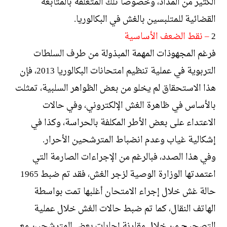
الكثير من المداد، وخصوصا تلك المتعلقة بالمتابعة
القضائية للمتلبسين بالغش في البكالوريا.
2
– نقط الضعف الأساسية
فرغم المجهوذات المهمة المبذولة من طرف السلطات
التربوية في عملية تنظيم امتحانات البكالوريا 2013، فإن
هذا الاستحقاق لم يخلو من بعض الظواهر السلبية، تمثلت
بالأساس في ظاهرة الغش الإلكتروني، وفي حالات
الاعتداء على بعض الأطر المكلفة بالحراسة، وكذا في
إشكالية غياب وعدم انضباط المترشحين الأحرار.
وفي هذا الصدد، فبالرغم من الإجراءات الصارمة التي
اعتمدتها الوزارة الوصية لزجر الغش، فقد تم ضبط 1965
حالة غش خلال إجراء الامتحان أغلبها تمت بواسطة
الهاتف النقال، كما تم ضبط حالات الغش خلال عملية
التصحيح من خلال مقارنة إجابات بعض المترشحين مع