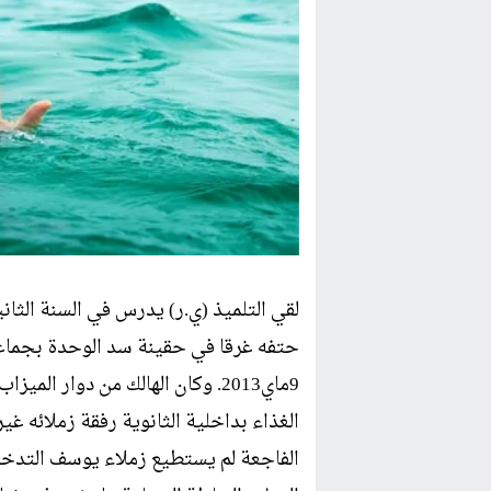
17:54
إعفاء يونس السحيم
لقي التلميذ (ي.ر) يدرس في السنة الثان
حتفه غرقا في حقينة سد الوحدة بجماعة
9ماي2013. وكان الهالك من دوار 
الغذاء بداخلية الثانوية رفقة زملائه غي
الفاجعة لم يستطيع زملاء يوسف التدخل