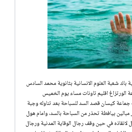
ي من منصب الكاتب العام لوزارة التربية الوطنية والتعليم الأولي والرياضة
ية باك شعبة العلوم الانسانية بثانوية محمد السادس
 الورتزاغ اقليم تاونات مساء يوم الخميس
الميزاب جماعة كيسان قصد السد للسباحة بعد تناوله وجبة
ر مبالين بيافطة تحذر من السباحة بالسد، وامام هول
 لانقاذه في حين وقف رجال الوقاية المدنية ورجال