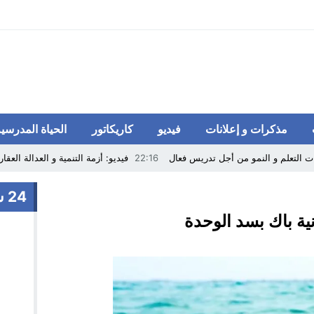
مذكرات و إعلانات
فيديو
كاريكاتور
الحياة المدرسية
ت التعلم و النمو من أجل تدريس فعال
22:16
فيديو: أزمة التنمية و العدالة العق
 للتربية و التكوين تفتح باب التسجيل و إضافة الأبناء إلكتونيا
24 ساعة
11:37
وزارة التعليم تفرج عن مذكرة مح
نية باك بسد الوحدة
دارس بآسفي.. الاستعداد لتنظيم النسخة الثالثة
05:18
صدور قانون جديد للإضراب
طنية تصدر بطاقات توصيف اختبارات مباراة توظيف أساتذة الثانوي التأهيلي دورة أبريل 5
ة الفيدرالية على التعليم بدعوى تقليص النفقة..