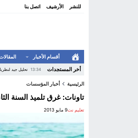
للنشر
الأرشيف
اتصل بنا
أقسام الأخبار
المقالات
أخر المستجدات
13:34
تحليل جيد لنظريا
10:45
مؤسسة محمد السادس
الرئيسية
أخبار المؤسسات
14:36
بودكاست AI يناقش ظاهرة نسخ الامتحانات من الإنترنيت..
تاونات: غرق تلميذ السنة الثا
13:20
مهرجان سينما الم
تعليم نت
9 مايو 2013
22:32
وزارة التربية الو
14:02
ترامب ينهي الوصاي