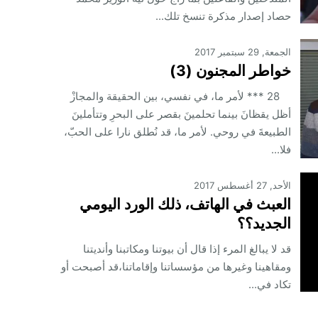
حصاد إصدار مذكرة تنسخ تلك...
الجمعة, 29 سبتمبر 2017
خواطر المجنون (3)
28 *** لأمر ما، في نفسي، بين الحقيقة والمجازْ
أظل يقظانَ بينما تحلمينَ بقصر على البحرِ وتتأملينَ
الطبيعةَ في روحي. لأمر ما، قد نُطلق نارا على الحبّ،
فلا...
الأحد, 27 أغسطس 2017
العبث في الهاتف، ذلك الورد اليومي
الجديد؟؟
قد لا يبالغ المرء إذا قال أن بيوتنا ومكاتبنا وأنديتنا
ومقاهينا وغيرها من مؤسساتنا وإقاماتنا،قد أصبحت أو
تكاد في...