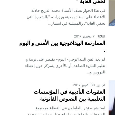
تخفي الغابة “
في هذا الحوار يصف الأستاذ محمد الدريج حادثة
الاعتداء على أستاذ بمدينة ورززات، "بالشجرة التي
تخفي الغابة"، والمتمثلة في انتشار...
الثلاثاء, 7 نوفمبر 2017
الممارسة البيداغوجية بين الأمس و اليوم
.
لم يعد الفن البيداغوجي- اليوم- يقتصر على تربية و
تعليم النشء الصاعد، أو بالأحرى يتمركز حول إعطاء
الدروس و...
الإثنين, 30 أكتوبر 2017
العقوبات التأديبية في المؤسسات
التعليمية بين النصوص القانونية
والمستجدات التربوية والتقنية
استبشر مؤخرا العاملون في القطاع ومجموع
المتدخلين والفاعلين بما راج حول نية الوزير محمد