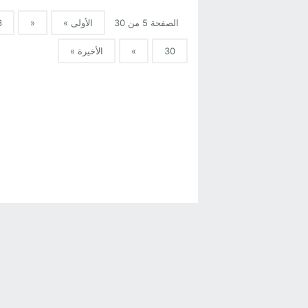
الصفحة 5 من 30
الأولى »
«
3
30
»
الأخيرة »