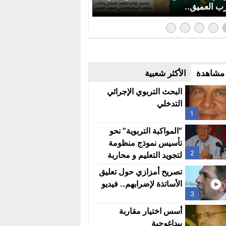
ب العميق..
 مشاهدة
الأكثر شعبية
البحث التربوي الإجرائي
التدخلي
1
“المواكبة التربوية” نحو
تأسيس نموذج منظومة
2
لتجويد التعليم و محاربة
الهدر المدرسي
تصريح أمزازي حول تعليق
الأساتذة لإضرابهم.. فيديو
3
أسس اختيار مقاربة
بيداغوجية