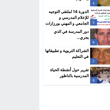
4
الدورة 14 لملتقى التوجيه
للإعلام المدرسي و
5
الجامعي و المهني بورزازات
يومي 7 و 8 أبريل
دور المدرسة في الذي
يجري…
6
الشراكة التربوية و تطبيقاتها
في التعليم
7
تقرير حول أنشطة الحياة
المدرسية بالناظور
8