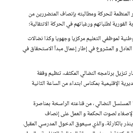
ر المنظمة للحركة ومطالبته بإنصاف المتضررين من
ة الفورية لطلباتهم ورغباتهم في الحركة الانتقالية؛
طنية لموظفي التعليم مركزيا وجهويا وكذا نضالات
 العادل و المشروع في إطار إعمال مبدأ الاستحقاق في
ار تنزيل برنامجه النضالي المكثف، تنظيم وقفة
 يوم الاثنين 10 يوليوز 2017 بالمديرية الإقليمية بمكناس ابتداء من الساعة الثانية
 المسلسل النضالي ، من قناعته الراسخة بمناصرة
ى الإصغاء لصوت الحكمة و العمل على إنصاف
ينذر بالكارثة، والذي سيعوق الدخول المدرسي المقبل.