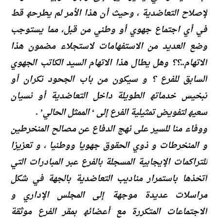
لإصلاح التعاضدیة ، وحیث أن ھذا الأمر لم یطرحھ قط
في أي اجتماع جھوي أو وطني من قبل، مما یستوجب
وضع العدید من الاستفھامات لاستجلاء مضمون ھذا
الاتھام..؟؟ وھل یطال ھذا الاتھام السید الكاتب الجھوي
السابق للفرع ؟ و سیكون من باب الجحود نكران أو
تبخیس خدماتھ الطویلة داخل التعاضدیة أو نسیان
سعیھ لتفویض تمثیلیة الفرع إلى ‘ الممثل الحالي’ .
ووفاء منا للسیر على نھج الدفاع عن مصالح المنخرطین
و المنخرطات و ذوي الحقوق جھویا ووطنیا ، و تعزیزا
للتراكمات الإیجابیة المسجلة بالفرع عبر المبادرات التي
اتخذھا باستمرار منادیب التعاضدیة بالجھة في شكل
مراسلات عدیدة موجھة إلى المجلس الإداري و
الاجتماعات المتكررة مع أعضائھ بمقر الفرع موثقة