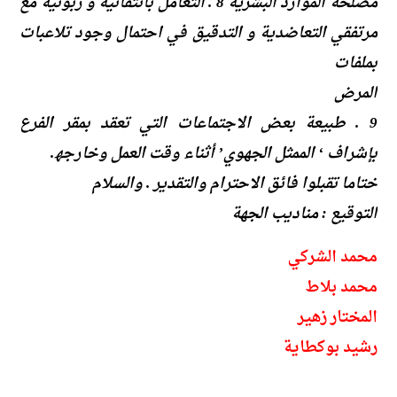
مصلحة الموارد البشریة 8 . التعامل بانتقائیة و زبونیة مع
مرتفقي التعاضدیة و التدقیق في احتمال وجود تلاعبات
بملفات
المرض
9 . طبیعة بعض الاجتماعات التي تعقد بمقر الفرع
بإشراف ‘ الممثل الجھوي’ أثناء وقت العمل وخارجھ.
ختاما تقبلوا فائق الاحترام والتقدیر . والسلام
التوقیع : منادیب الجھة
محمد الشركي
محمد بلاط
المختار زهير
رشيد بوكطاية