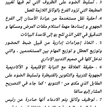
3 . تسلیط الضوء على الظروف التي تم فیھا تغییر
المطبعة التي تزود الفرع بالوثاق اللازمة للعمل
4. أحقیة نقل مستخدمة من عیادة الأسنان إلى الفرع
الجھوي و إسنادھا مھمة استلام ملفات المرض ومسكھا و
التدقیق في القن الذي تلج بھ إلى قاعدة البیانات
5 . اتخاذ إجراءات إداریة من قبیل ضبط الحضور
وتوزیع العطل و توزیع المھام بین المستخدمین ، والتي
تدخل كلھا في صمیم التدبیر الإداري
6 . حقیقة العلاقة مع النیابة الإقلیمیة و الأكادیمیة
الجھویة للتربیة والتكوین بالقنیطرة وتسلیط الضوء على
المقابل الذي مكنھ من ‘ التنویھ ‘ كما جاء في التصریح
المشار إلیھ سالفا
7 . توظیف وثائق یتم الادعاء أنھا صادرة عن رئیس