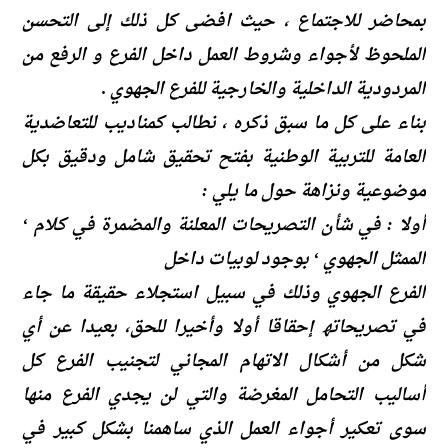
بمحاضر للاجتماع ، حیث افضى كل ذلك إلى التحسن
الملحوظ لأجواء وشروط العمل داخل الفرع و الرفع من
المردودیة الداخلیة والخارجیة للفرع الجھوي .
بناء على كل ما سبق ذكره ، نطالب كمنادیب للتعاضدیة
العامة للتربیة الوطنیة بفتح تحقیق شامل ودقیق بكل
موضوعیة ونزاھة حول ما یلي :
أولا : في شأن التصریحات المعلنة والمضمرة في كلام ‘
الممثل الجھوي ‘ بوجود لوبیات داخل
الفرع الجھوي وذلك في سبیل استجلاء حقیقة ما جاء
في تصریحاتھ إحقاقا أولا وأخیرا للحق، بعیدا عن أي
شكل من أشكال الاتھام المجاني لتجنیب الفرع كل
أسالیب التحامل المغرضة والتي لن یجدي الفرع منھا
سوى تعكیر أجواء العمل الذي ساھمنا بشكل كبیر في