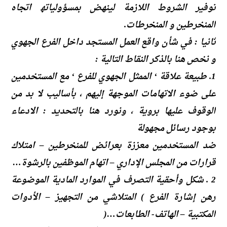
توفیر الشروط اللازمة لینھض بمسؤولیاتھ اتجاه
المنخرطین و المنخرطات.
ثانیا : في شأن واقع العمل المستجد داخل الفرع الجھوي
و نخص ھنا بالذكر النقاط التالیة :
1. طبیعة علاقة ‘ الممثل الجھوي للفرع ‘ مع المستخدمین
على ضوء الاتھامات الموجھة إلیھم ، بأسالیب لا بد من
الوقوف علیھا برویة ، ونورد ھنا بالتحدید : الادعاء
بوجود رسائل مجھولة
ضد المستخدمین معززة بعرائض للمنخرطین – امتلاك
قرارات من المجلس الإداري – اتھام الموظفین بالرشوة…
2 . شكل وأحقیة التصرف في الموارد المادیة الموضوعة
رھن إشارة الفرع ) المتلاشي من التجھیز – الأدوات
المكتبیة – الھاتف- الطابعات…(