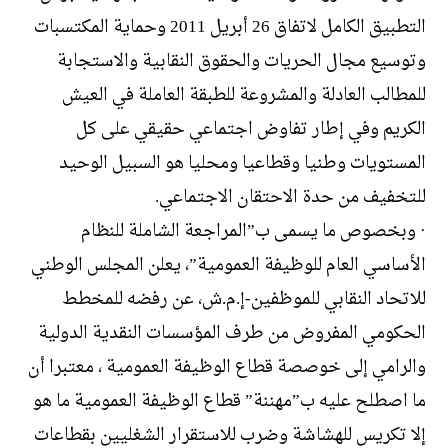
التطبيق الكامل لاتفاق 26 أبريل 2011 وحماية المكتسبات
وتوسيع مجال الحريات والحقوق النقابية والاستجابة
للمطالب العادلة والمشروعة للطبقة العاملة في العيش
الكريم وفي إطار تفاوض اجتماعي حقيقي على كل
المستويات وطنيا وقطاعيا ومحليا هو السبيل الوحيد
للتخفيف من حدة الاحتقان الاجتماعي.
· وبخصوص ما يسمى ب”المراجعة الشاملة للنظام
الأساسي العام للوظيفة العمومية”، يعلن المجلس الوطني
للاتحاد النقابي للموظفين-إ.م.ش، عن رفضه للمخطط
الحكومي المفروض من طرف المؤسسات النقدية الدولية
والرامي إلى خوصصة قطاع الوظيفة العمومية ، معتبرا أن
ما اصطلح عليه ب”مهننة” قطاع الوظيفة العمومية ما هو
إلا تكريس للهشاشة وضرب للاستقرار الشغليين بقطاعات