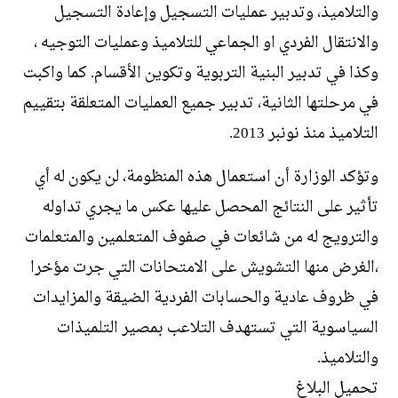
والتلاميذ، وتدبير عمليات التسجيل وإعادة التسجيل
والانتقال الفردي او الجماعي للتلاميذ وعمليات التوجيه ،
وكذا في تدبير البنية التربوية وتكوين الأقسام. كما واكبت
في مرحلتها الثانية، تدبير جميع العمليات المتعلقة بتقييم
التلاميذ منذ نونبر 2013.
وتؤكد الوزارة أن استعمال هذه المنظومة، لن يكون له أي
تأثير على النتائج المحصل عليها عكس ما يجري تداوله
والترويج له من شائعات في صفوف المتعلمين والمتعلمات
،الغرض منها التشويش على الامتحانات التي جرت مؤخرا
في ظروف عادية والحسابات الفردية الضيقة والمزايدات
السياسوية التي تستهدف التلاعب بمصير التلميذات
والتلاميذ.
تحميل البلاغ