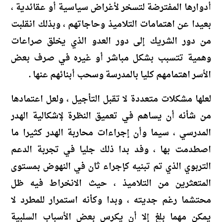
أدوارها المفترضة لتسخر لأغراض سياسية أو عقائدية ،
بعيدا عن اهتمامات التلاميذ وحاجاتهم ، وبذلك انقلبت
من دور الشريك إلى دور العدو الذي يخلق صراعات
وهمية تتسبب بشكل مباشر أو غيره في صرف بعض
الأسر اهتمامهم كليا بالمدرسة وسحب أبنائهم عنها .
لعلها مشكلات متعددة لا تقبل التأجيل ، ولعل اعتمادها
من شأنه أن يساهم في تعميق النظرة لإشكالية الهدر
المدرسي ، سيما وأن إجراءات محاربة الهدر كثيرا ما
اصطدمت بها ، وفد بدا ذلك جليا في تجربة الدعم
التربوي الذي تم تبنيه كإجراء ثان في النهوض بمستوى
المتعثرين من التلاميذ ، حيث الانخراط فيه ظل
محتشما رغم جديته ، وبدا وكأنه استمرار للمطرد لا
يمكن مهما بلغ إلا أن يكرس بعض الأسباب السلبية