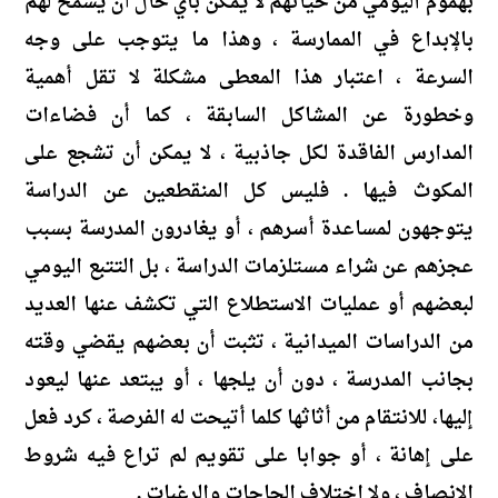
بهموم اليومي من حياتهم لا يمكن بأي حال أن يسمح لهم
بالإبداع في الممارسة ، وهذا ما يتوجب على وجه
السرعة ، اعتبار هذا المعطى مشكلة لا تقل أهمية
وخطورة عن المشاكل السابقة ، كما أن فضاءات
المدارس الفاقدة لكل جاذبية ، لا يمكن أن تشجع على
المكوث فيها . فليس كل المنقطعين عن الدراسة
يتوجهون لمساعدة أسرهم ، أو يغادرون المدرسة بسبب
عجزهم عن شراء مستلزمات الدراسة ، بل التتبع اليومي
لبعضهم أو عمليات الاستطلاع التي تكشف عنها العديد
من الدراسات الميدانية ، تثبت أن بعضهم يقضي وقته
بجانب المدرسة ، دون أن يلجها ، أو يبتعد عنها ليعود
إليها، للانتقام من أثاثها كلما أتيحت له الفرصة ، كرد فعل
على إهانة ، أو جوابا على تقويم لم تراع فيه شروط
الإنصاف ، ولا اختلاف الحاجات والرغبات .