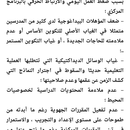
بسبب ضغط العمل اليومي والارتباط الحرفي بالبرنامج
المركزي ؛
– ضعف المؤهلات البيداغوجية لدى كثير من المدرسين
متمثلا في الغياب الأصلي للتكوين الأساس أو عدم
ملاءمته للحاجات الجديدة ، أو غياب التكوين المستمر
..؛
– غياب الوسائل الديداكتيكية التي تتطلبها العملية
التعليمية حديثا والسقوط في اجترار النماذج التي
كشف الزمن عن عقمها وعدم صلاحيتها ؛
– عدم ملاءمة المحتويات الدراسية لخصوصيات
المحيط ؛
– عدم تفعيل المقررات الجهوية رغم ما أبدته من
طموحات على مستوى الإعداد والتجريب ، والاستمرار
في تبني المقررات المركزية رغم ما نتج عنها من