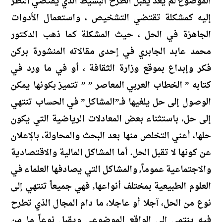
الموضوع لم يعد يقبل الطرح البسيط الذي يقتضي النظر
إليه كمشكلة تقتضي التشخيص ، واستعمال الأدوات
الجاهزة في الحل ، حيث المشكلة كما ذهب الدكتور
محمد عابد الجابري في إحدى مقالاته المنشورة بركن
فكر وإبداع بموقع وزارة الثقافة ، أو في ما ورد في
كتابه ” الخطاب العربي المعاصر ” ” تتميز بكونها يمكن
الوصول إلى حل يلغيها فـ”المشاكل” في الحساب تنتهي
إلى حل، باستثناء بعض المعادلات الرياضية التي يكون
حلها، أعني التخلص منها بعد البحث والمحاولة، بالإعلان
عن كونها لا تقبل الحل. أما المشاكل المالية والاقتصادية
والاجتماعية عموماً, والمشاكل التي يصادفها العلماء في
العلوم الطبيعية بمختلف أنواعها, فهي جميعاً تنتهي إلى
نوع من الحل، آجلا أو عاجلا، ما دام المجال الذي تطرح
فيه ينتمي إلى الواقع الموضوعي ويقبل نوعاً ما من