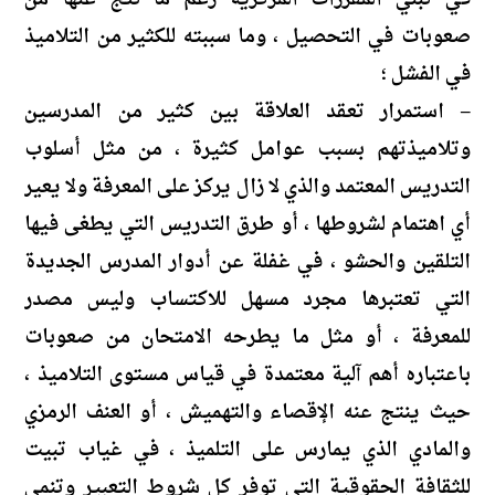
صعوبات في التحصيل ، وما سببته للكثير من التلاميذ
في الفشل ؛
– استمرار تعقد العلاقة بين كثير من المدرسين
وتلاميذتهم بسبب عوامل كثيرة ، من مثل أسلوب
التدريس المعتمد والذي لا زال يركز على المعرفة ولا يعير
أي اهتمام لشروطها ، أو طرق التدريس التي يطغى فيها
التلقين والحشو ، في غفلة عن أدوار المدرس الجديدة
التي تعتبرها مجرد مسهل للاكتساب وليس مصدر
للمعرفة ، أو مثل ما يطرحه الامتحان من صعوبات
باعتباره أهم آلية معتمدة في قياس مستوى التلاميذ ،
حيث ينتج عنه الإقصاء والتهميش ، أو العنف الرمزي
والمادي الذي يمارس على التلميذ ، في غياب تبيت
للثقافة الحقوقية التي توفر كل شروط التعبير وتنمي