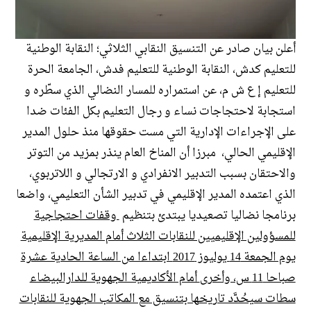
أعلن بيان صادر عن التنسيق النقابي الثلاثي؛ النقابة الوطنية
للتعليم كدش، النقابة الوطنية للتعليم فدش، الجامعة الحرة
للتعليم إ ع ش م، عن استمراره للمسار النضالي الذي سطّره و
استجابة لاحتجاجات نساء و رجال التعليم بكل الفئات ضدا
على الإجراءات الإدارية التي مست حقوقها منذ حلول المدير
الإقليمي الحالي، مبرزا أن المناخ العام ينذر بمزيد من التوتر
والاحتقان بسبب التدبير الانفرادي و الارتجالي و اللاتربوي،
الذي اعتمده المدير الإقليمي في تدبير الشأن التعليمي، واضعا
برنامجا نضاليا تصعيديا يبتدئ بتنظيم
وقفات احتجاجية
للمسؤولين الإقليميين للنقابات الثلاث أمام المديرية الإقليمية
يوم الجمعة 14 يوليوز 2017 ابتداءا من الساعة الحادية عشرة
صباحا
11 س، وأخرى
أمام الأكاديمية الجهوية للدارالبيضاء
سطات سيحُدَّد تاريخها بتنسيق مع المكاتب الجهوية للنقابات