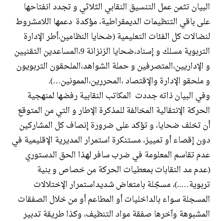
البيان
تثمن عمل التنسيق النقابي الثلاثي و تجدد انفتاحها
على باقي التنظيمات الديمقراطية، مؤكدة
دعمها اللامشروط
لنضالات كل الفئات التعليمية (
ضحايا النظامين،أطر الإدارة
التربوية مسلك و إسناد،ضحايا الزنزانة 9،المساعدين التقنيين
و الإداريين،المتصرفين و حملة الشواهد،الملحقون التربويون
و ملحقو الإدارة والإقتصاد ،المحررين،الممونين
…).
وفي البيان ذاته جددت المكاتب النقابية
رفضها لمنهجية
الحركة الإنتقالية المخالفة للمذكرة الإطار و التي من المتوقع
أن تخلف ضحايا، و تؤكد على ضرورة إنصاف كل المشاركين
دون إقصاء أو تمييز، مستنكرة
استمرار المديرية الإقليمية في
عدم تقاسم المعلومة في ضرب سافر لهذا الحق الدستوري
(عدم مد النقابات بمعطيات الحركة من خصاص و بنية
تربوية…..)، مسجّلة
بامتعاض شديداستمرار الإختلالات
المسجلة سواء بالداخليات أو المطاعم أو من خلال الصفقات
المشبوهة وآخرها صفقة مواد التنظيف، وكذا
طريقة تدبير